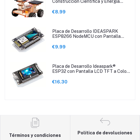
Construcción Científica y Energía
Renovable
€8.99
Placa de Desarrollo IDEASPARK
ESP8266 NodeMCU con Pantalla
OLED de 2.44cm
€9.99
Placa de Desarrollo Ideaspark®
ESP32 con Pantalla LCD TFT a Color
de 2.9 cm
€16.30
Política de devoluciones
Términos y condiciones