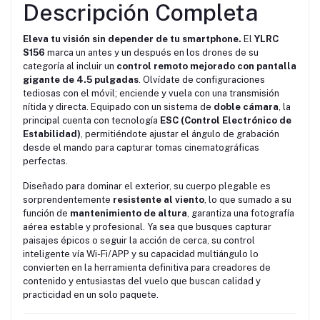
Descripción Completa
Eleva tu visión sin depender de tu smartphone.
El
YLRC
S156
marca un antes y un después en los drones de su
categoría al incluir un
control remoto mejorado con pantalla
gigante de 4.5 pulgadas
. Olvídate de configuraciones
tediosas con el móvil; enciende y vuela con una transmisión
nítida y directa. Equipado con un sistema de
doble cámara
, la
principal cuenta con tecnología
ESC (Control Electrónico de
Estabilidad)
, permitiéndote ajustar el ángulo de grabación
desde el mando para capturar tomas cinematográficas
perfectas.
Diseñado para dominar el exterior, su cuerpo plegable es
sorprendentemente
resistente al viento
, lo que sumado a su
función de
mantenimiento de altura
, garantiza una fotografía
aérea estable y profesional. Ya sea que busques capturar
paisajes épicos o seguir la acción de cerca, su control
inteligente vía Wi-Fi/APP y su capacidad multiángulo lo
convierten en la herramienta definitiva para creadores de
contenido y entusiastas del vuelo que buscan calidad y
practicidad en un solo paquete.