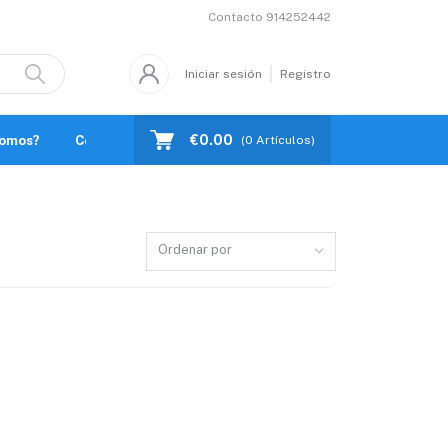
Contacto
914252442
Iniciar sesión
Registro
€0.00
Somos?
Contacto
(
0
Artículos)
Ordenar por